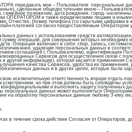
РАТОРА передавать мои – Пользователя персональные да
нные), сделанные общедоступными мною – Пользователем
 семейное положение, дата рождения, город- населенный
ботки ОПЕРАТОРОМ и также юридическими лицами и иным
мя, Отчество, Номер телефона (со скрытыми цифрами в к
нлайн-платежей согласно предоставляемым Оператором у
ьных данных с использованием средств автоматизации, а
 сумму операций, для совершения которых необходимо и
ств. Операции включают в себя: сбор, запись, системат
езличивание, удаление персональных данных в соответствии
нением соглашений с Пользователем), идентификации Пол
лизированных Сервисов для осуществления связи с поль
 и другой информации), которая касается применения Се
 улучшения качества Сервисов, удобства их применения,
обезличенных данных и в других целях, которые были за
д свою исключительную ответственность вправе отдать п
 усмотрением, но при этом должны быть соблюдены услов
 конфиденциальными и выполнять защиту полученных да
роны персональных данных может выполняться Оператора
ние на обработку персональных данные любому 3-ему лицу
:
ах в течение срока действия Согласия от Операторов, д