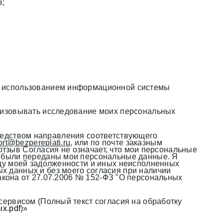
в;
с использованием информационной системы
низовывать исследование моих персональных
осредством направления соответствующего
rt@bezpereplati.ru
, или по почте заказным
отзыв Согласия не означает, что мои персональные
а были переданы мои персональные данные. Я
ду моей задолженности и иных неисполненных
 данных и без моего согласия при наличии
о закона от 27.07.2006 № 152-ФЗ "О персональных
ервисом (Полный текст согласия на обработку
х.pdf
)»