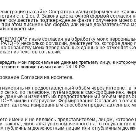
егистрация на сайте Оператора и/или оформление Заявки
тствии с п. 1 ст. 9. Закона достаточной формой согласи
ет осуществить подтверждение факта получения моего с
и при этом письменная форма или иные доказательства м
 и конкретным.
ОПЕРАТОРУ иные согласия на обработку моих персональны
ОРУ несколько согласий, действует то, которое дано поз
на обработку моих персональных данных не отменяет Согл
кает из текстов согласий.
передать мои персональные данные третьему лицу, к которому
етствии с положениями главы 24 ГК РФ.
ование Согласия на носителе.
изменять их предоставленный объём через интернет, в то
 сетях, по телефону, путём кодов в смс-сообщениях, че
вои данные и изменять их предоставленный объём через 
ОРА и/или нотариусом. Формирование Согласия в объек
инения автоматизированным способом предоставленных 
его имени и не являюсь представителем, лицом, которое
, закона, либо акта уполномоченного на то государственн
ным публичным должностным лицам или к публичным долж