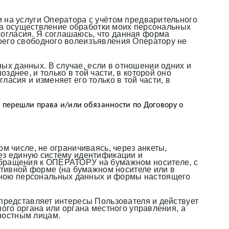
 на услуги Оператора с учётом предварительного
я на осуществление обработки моих персональных
огласия. Я соглашаюсь, что данная форма
оего свободного волеизъявления Оператору не
х данных. В случае, если в отношении одних и
днее, и только в той части, в которой оно
асия и изменяет его только в той части, в
 перешли права и/или обязанности по Договору о 
м числе, не ограничиваясь, через анкеты,
рез единую систему идентификации и
обращения к ОПЕРАТОРУ на бумажном носителе, с
тивной форме (на бумажном носителе или в
мною персональных данных и формы настоящего
 представляет интересы Пользователя и действует
ого органа или органа местного управления, а
ностным лицам.