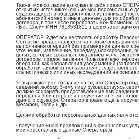
Также, мое согласие включает в себя право ОПЕ
открытых источниках (любые мои персональные да
содержащиеся в общедоступных источниках ( фото,
абонентский номер и иные данные) для их обра
договора, в том числе передавать мои Фамилию, И
«Бест2пей» ИНН 7813531811 в целях агрегации о
ОПЕРАТОР будет осуществлять обработку Персонал
Согласие предоставляется на любые операции или
выполнения операций без применения данных сред
уточнение, извлечение, передачу, блокирование, об
целях, которые связаны с оказанием услуг (испол
договоров, предоставления Пользователю персона
операций, как направления уведомлений (запросов
обработки заявок от пользователя, существенного
статистических или иных исследований на основе 
Я выражаю своё согласие на то, что Оператор по
сведений любому 3-ему лицу руководствуясь своим
должно сохранять предоставленные ему сведения
переданы 3-ей стороне и получение от 3-ей сто
данного согласия. Оператор вправе отдать поруче
Мегафон, Теле2 и др.
Целями обработки персональных данных являются
получение мною предложений о финансовых услуг
•
мои персональные данные Операторам;