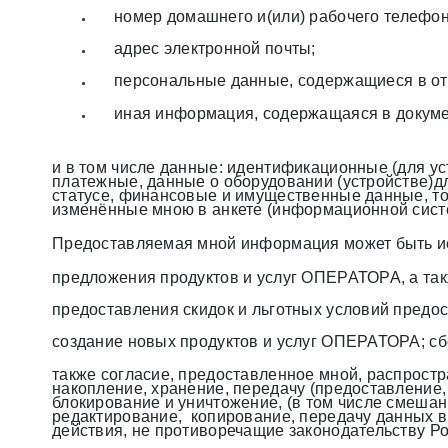
номер домашнего и(или) рабочего телефон
адрес электронной почты;
персональные данные, содержащиеся в откр
иная информация, содержащаяся в докум
и в том числе данные: идентификационные (для у
платежные, данные о оборудовании (устройстве)д
статусе, финансовые и имущественные данные, то 
изменённые мною в анкете (информационной сис
Предоставляемая мной информация может быть и
предложения продуктов и услуг ОПЕРАТОРА, а т
предоставления скидок и льготных условий предо
создание новых продуктов и услуг ОПЕРАТОРА; сбо
также согласие, предоставленное мной, распрост
накопление, хранение, передачу (предоставление,
блокирование и уничтожение, (в том числе смешан
редактирование, копирование, передачу данных в
действия, не противоречащие законодательству Р