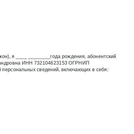
кон), я ____
________
года рождения, абонентский
ксандровна ИНН 732104623153 ОГРНИП
 персональных сведений, включающих в себя: