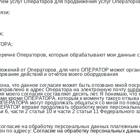
елем услуг Операторов для продвижения услуг Операторо
язи;
х;
ТОРА;
речне Операторов, которые обрабатывают мои данные 
ложений от Операторов, для чего ОПЕРАТОР может орга
едование действий и отчётов моего оборудования
Закона, что данное согласие может быть отозвано мной п
направлено в адрес Оператора на электронную почту
suppo
я моего согласия составляет десять лет. Я понимаю, что 
ами кроме ОПЕРАТОРА, которым к моменту такого отзыв
 ОПЕРАТОРА могут продолжать общаться со мной по пово
ЕРАТОР вправе продолжать обработку моих персональных
тьи 6, части 2 статьи 10 и части 2 статьи 11 Федеральног
согласие на обработку персональных данных платежным с
ен по адресу:
Согласие на обработку персональных данны