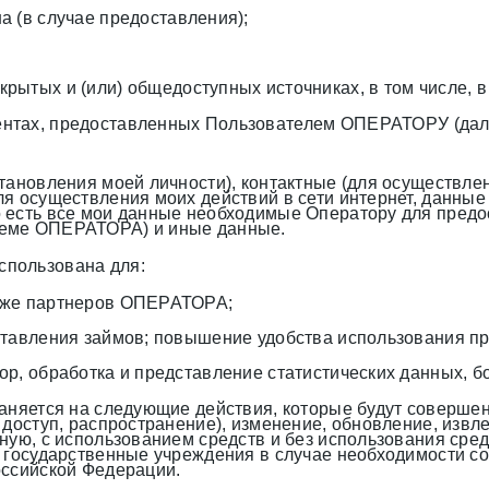
а (в случае предоставления);
ытых и (или) общедоступных источниках, в том числе, в 
ентах, предоставленных Пользователем ОПЕРАТОРУ (дал
становления моей личности), контактные (для осуществл
ля осуществления моих действий в сети интернет, данные
есть все мои данные необходимые Оператору для предост
теме ОПЕРАТОРА) и иные данные.
спользована для:
акже партнеров ОПЕРАТОРА;
ставления займов; повышение удобства использования п
р, обработка и представление статистических данных, б
раняется на следующие действия, которые будут соверш
 доступ, распространение), изменение, обновление, извл
ную, с использованием средств и без использования сред
 государственные учреждения в случае необходимости с
оссийской Федерации.